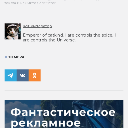
текста и нажмите Ctrl+Enter.
Кот-император
Emperor of catkind. I are controls the spice, I
are controls the Universe.
#
НОМЕРА