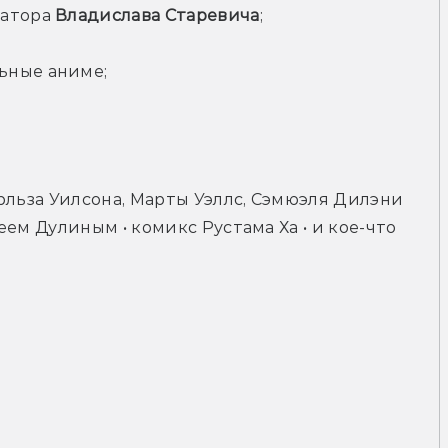
атора 
Владислава Старевича
;
ьные аниме;
рльза Уилсона, Марты Уэллс, Сэмюэля Дилэни 
ем Дулиным • комикс Рустама Ха • и кое-что 
н