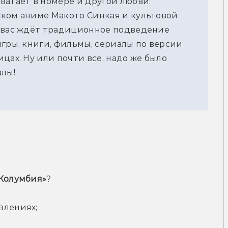
ватает в номере и другой любви:
ском аниме Макото Синкая и культовой
ё вас ждёт традиционное подведение
игры, книги, фильмы, сериалы по версии
цах. Ну или почти все, надо же было
алы!
«Колумбия»
?
влениях; 