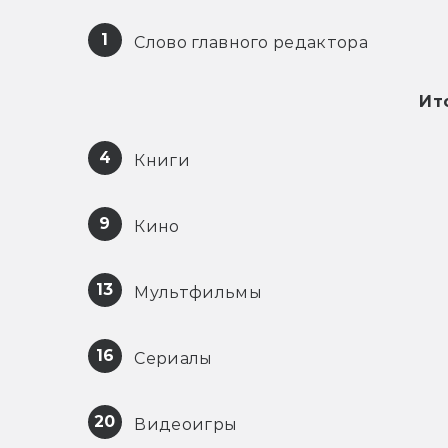
1
 Слово главного редактора
Ит
4
 Книги
9
 Кино
13
 Мультфильмы
16
 Сериалы
20
 Видеоигры