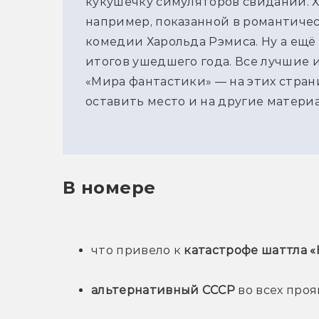
кукушечку симуляторов свиданий. Х
например, показанной в романтиче
комедии Харольда Рэмиса. Ну а ещ
итогов ушедшего года. Все лучшие 
«Мира фантастики» — на этих страни
оставить место и на другие матери
В номере
что привело к 
катастрофе шаттла 
альтернативный СССР
 во всех проя