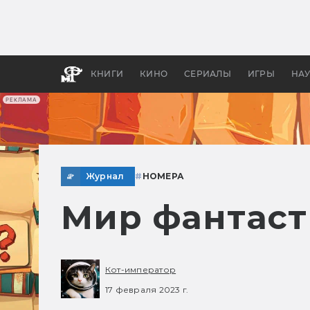
Какие
авгус
апока
детск
КНИГИ
КИНО
СЕРИАЛЫ
ИГРЫ
НА
РЕКЛАМА
Журнал
#
НОМЕРА
Мир фантаст
Кот-император
17 февраля 2023 г.