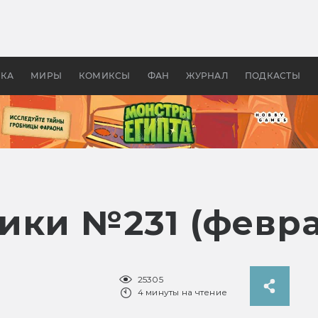
 фильмы смотреть в
Как создавались «Страшил
те 2026? В мире —
фильм, без которого не б
липсис, в России —
бы «Властелина колец»
ие комедии
УКА
МИРЫ
КОМИКСЫ
ФАН
ЖУРНАЛ
ПОДКАСТЫ
ики №231 (февра
25305
4 минуты на чтение