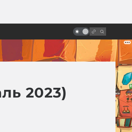
ы»:
Арт: концепты к черновой
ыло
версии IX эпизода «Звёздных
войн»
ль 2023)