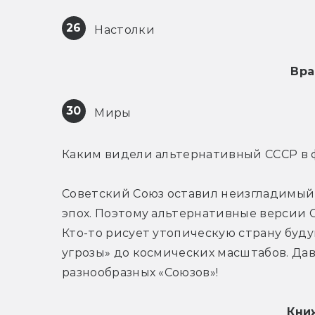
26
 Настолки
Вра
30
 Миры
Каким видели альтернативный СССР в 
Советский Союз оставил неизгладимый с
эпох. Поэтому альтернативные версии С
Кто-то рисует утопическую страну будущ
угрозы» до космических масштабов. Дав
разнообразных «Союзов»!
Кни