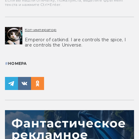
Если вы нашли опечатку, пожалуйста, выделите фрагмент
текста и нажмите Ctrl+Enter.
Кот-император
Emperor of catkind. I are controls the spice, I
are controls the Universe.
#
НОМЕРА