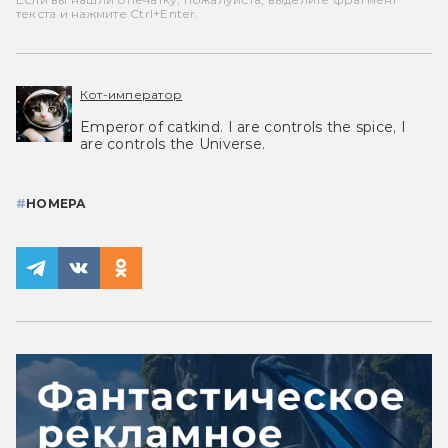
текста и нажмите Ctrl+Enter.
Кот-император
Emperor of catkind. I are controls the spice, I
are controls the Universe.
#
НОМЕРА