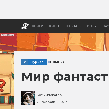
Какие
авгус
апока
детск
КНИГИ
КИНО
СЕРИАЛЫ
ИГРЫ
НА
РЕКЛАМА
Журнал
#
НОМЕРА
Мир фантаст
Кот-император
22 февраля 2007 г.