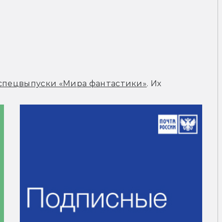
спецвыпуски «Мира фантастики»
. Их