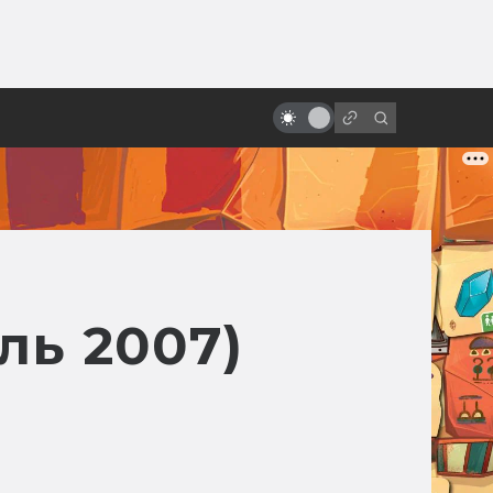
ы»:
ыло
За что мы любим Роберта Дауни-
младшего
ль 2007)