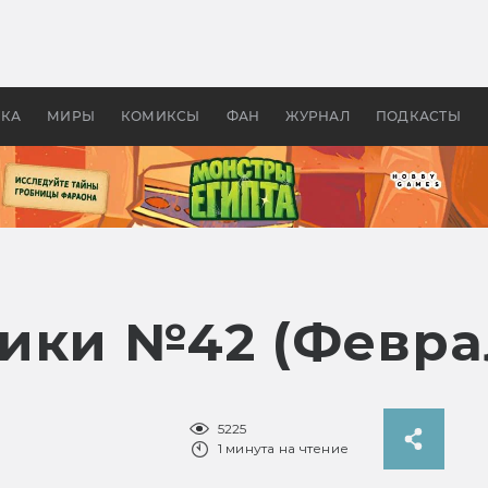
 фильмы смотреть в
Как создавались «Страшил
те 2026? В мире —
фильм, без которого не б
липсис, в России —
бы «Властелина колец»
ие комедии
УКА
МИРЫ
КОМИКСЫ
ФАН
ЖУРНАЛ
ПОДКАСТЫ
ики №42 (Февра
5225
1 минута на чтение