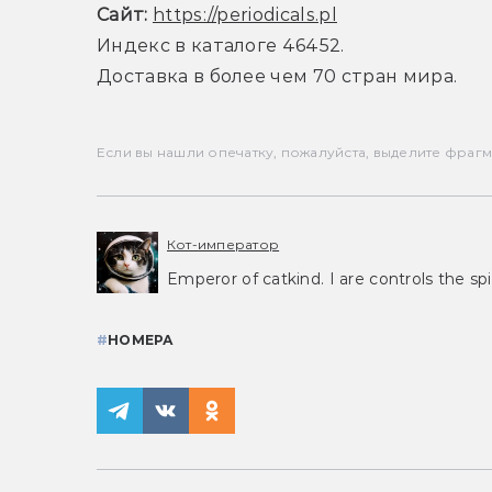
Сайт:
https://periodicals.pl
Индекс в каталоге 46452.
Доставка в более чем 70 стран мира.
Если вы нашли опечатку, пожалуйста, выделите фрагмен
Кот-император
Emperor of catkind. I are controls the spi
#
НОМЕРА