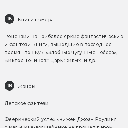
16
 Книги номера
Рецензии на наиболее яркие фантастические 
и фэнтези-книги, вышедшие в последнее 
время. Глен Кук: «Злобные чугунные небеса», 
Виктор Точинов:" Царь живых" и др.
18
 Жанры
Детское фэнтези
Феерический успех книжек Джоан Роулинг 
о мальчике-волшебнике не прошел даром. 