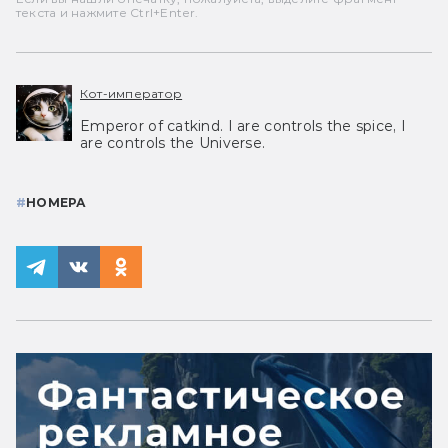
текста и нажмите Ctrl+Enter.
Кот-император
Emperor of catkind. I are controls the spice, I
are controls the Universe.
#
НОМЕРА