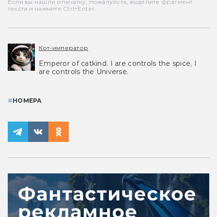
Если вы нашли опечатку, пожалуйста, выделите фрагмент
текста и нажмите Ctrl+Enter.
Кот-император
Emperor of catkind. I are controls the spice, I
are controls the Universe.
#
НОМЕРА