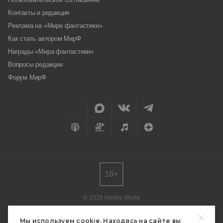
Контакты и редакция
Реклама на «Мире фантастики»
Как стать автором МирФ
Награды «Мира фантастики»
Вопросы редакции
Форум МирФ
18+
© 2026 Hobby World
Любое использование материалов допускается только с согласия
редакции.
Мы используем cookie. Находясь на сайте вы