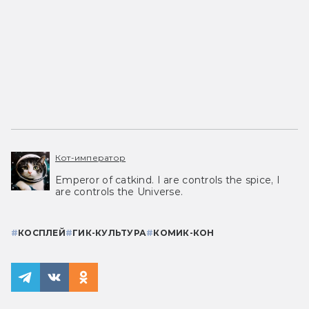
Кот-император
Emperor of catkind. I are controls the spice, I
are controls the Universe.
#
КОСПЛЕЙ
#
ГИК-КУЛЬТУРА
#
КОМИК-КОН