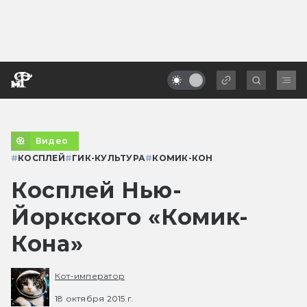
Видео
#
КОСПЛЕЙ
#
ГИК-КУЛЬТУРА
#
КОМИК-КОН
Косплей Нью-
Йоркского «Комик-
Кона»
Кот-император
18 октября 2015 г.