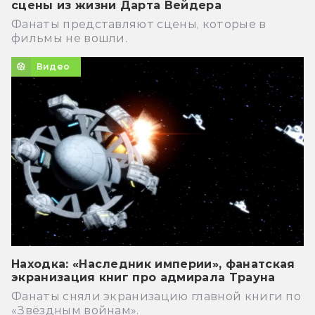
сцены из жизни Дарта Вейдера
Фанаты представляют сцены, которые в
фильмы не вошли.
Видео
Находка: «Наследник империи», фанатская
экранизация книг про адмирала Трауна
Фанаты сняли экранизацию главной книги по
«Звёздным войнам».