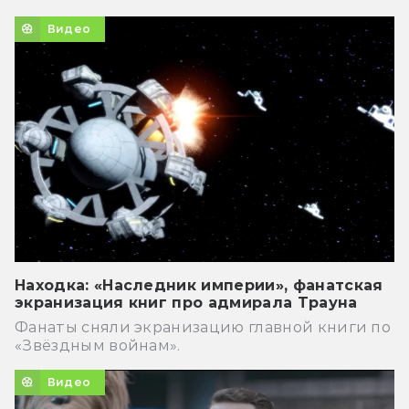
Видео
Находка: «Наследник империи», фанатская
экранизация книг про адмирала Трауна
Фанаты сняли экранизацию главной книги по
«Звёздным войнам».
Видео