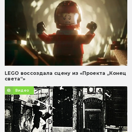
LEGO воссоздала сцену из «Проекта „Конец
света“»
Видео