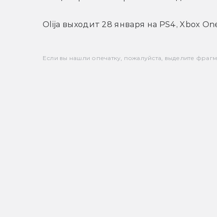
Olija выходит 28 января на PS4, Xbox One
Если вы нашли опечатку, пожалуйста, выделите фрагмен