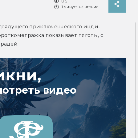
815
1 минута на чтение
грядущего приключенческого инди-
ороткометражка показывает тяготы, с 
арадей.
икни,
мотреть видео