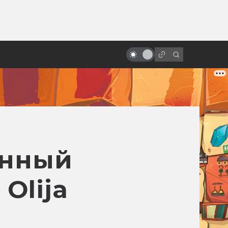
ы»:
ыло
«Пятый элемент»: от безумной
идеи к безумному фильму
онный
Olija