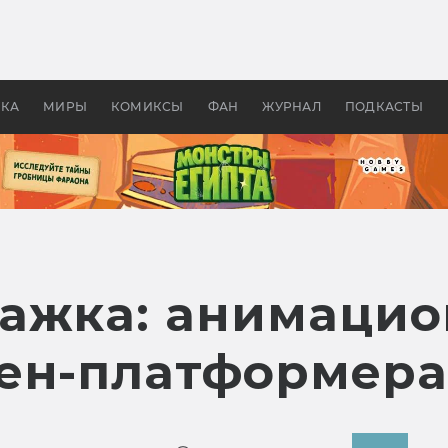
 фильмы смотреть в
Как создавались «Страшил
те 2026? В мире —
фильм, без которого не б
липсис, в России —
бы «Властелина колец»
ие комедии
УКА
МИРЫ
КОМИКСЫ
ФАН
ЖУРНАЛ
ПОДКАСТЫ
ражка: анимаци
ен-платформера 