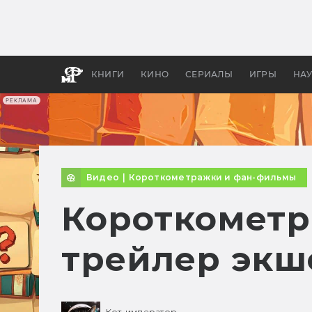
Какие
авгус
апока
детск
КНИГИ
КИНО
СЕРИАЛЫ
ИГРЫ
НА
РЕКЛАМА
Видео
|
Короткометражки и фан-фильмы
Короткомет
трейлер экш
Кот-император