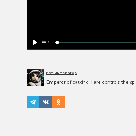
00:00
Кот-император
Emperor of catkind. I are controls the spi