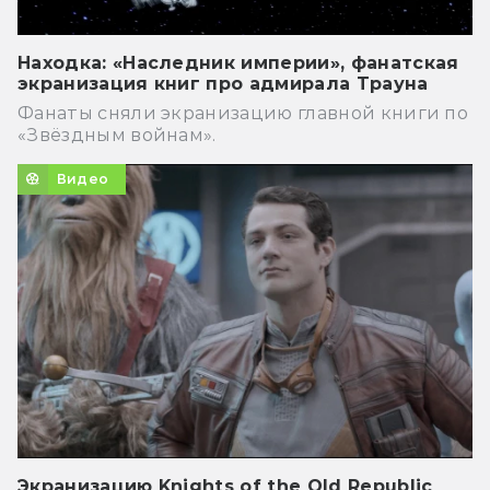
Находка: «Наследник империи», фанатская
экранизация книг про адмирала Трауна
Фанаты сняли экранизацию главной книги по
«Звёздным войнам».
Видео
Экранизацию Knights of the Old Republic