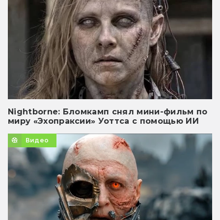
Nightborne: Бломкамп снял мини-фильм по
миру «Эхопраксии» Уоттса с помощью ИИ
Видео