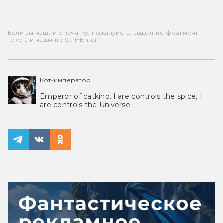
Если вы нашли опечатку, пожалуйста, выделите фрагмент
текста и нажмите Ctrl+Enter.
Кот-император
Emperor of catkind. I are controls the spice, I
are controls the Universe.