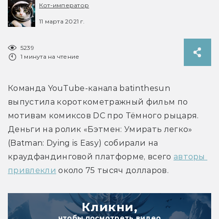
Кот-император
11 марта 2021 г.
5239
1 минута на чтение
Команда YouTube-канала batinthesun 
выпустила короткометражный фильм по 
мотивам комиксов DC про Тёмного рыцаря. 
Деньги на ролик «Бэтмен: Умирать легко» 
(Batman: Dying is Easy) собирали на 
краудфандинговой платформе, всего 
авторы 
привлекли
 около 75 тысяч долларов.
Кликни,
чтобы посмотреть видео