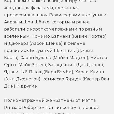
Короткометражка позиционируется как 
«созданная фанатами, сделанная 
профессионально». Режиссёрами выступили 
Аарон и Шон Шёнке, которые и ранее 
работали с короткометражками по разным 
вселенным. Помимо Бэтмена (Кевин Портер) 
и Джокера (Аарон Шёнке) в фильме 
появились Безумный Шляпник (Джэми 
Коста), Харви Буллок (Майкл Мэдсен), мистер 
Фриз (Майк Эстес), Загадочник (Даг Джонс), 
Ядовитый Плющ (Вера Бэмби), Харли Куинн 
(Эми Джонстон), комиссар Гордон (Каспер Ван 
Дин) и другие.
Полнометражный же «Бэтмен» от Мэтта 
Ривза с Робертом Паттинсоном в главной 