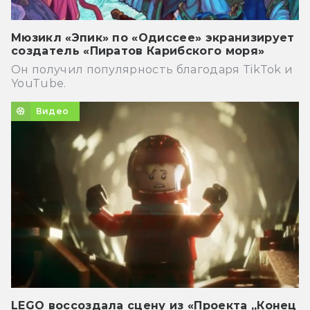
Мюзикл «Эпик» по «Одиссее» экранизирует
создатель «Пиратов Карибского моря»
Он получил популярность благодаря TikTok и
YouTube.
Видео
LEGO воссоздала сцену из «Проекта „Конец