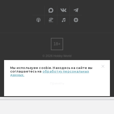
18+
© 2026 Hobby World
Любое использование материалов допускается только с согласия
редакции.
Мы используем cookie. Находясь на сайте вы
соглашаетесь на
обработку персональных
Мнение авторов может не совпадать с мнением редакции.
данных.
Свидетельство о регистрации СМИ серия Эл № ФС77-82485
от 30 декабря 2021 г.
Принять
(выдано Федеральной службой по надзору в сфере связи,
информационных технологий и массовых коммуникаций (Роскомнадзор)