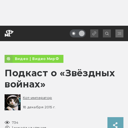
Видео
|
Видео МирФ
Подкаст о «Звёздных
войнах»
Кот-император
18 декабря 2015 г.
734
1 минута на чтение