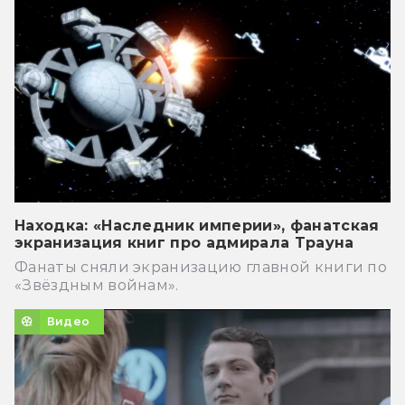
Находка: «Наследник империи», фанатская
экранизация книг про адмирала Трауна
Фанаты сняли экранизацию главной книги по
«Звёздным войнам».
Видео