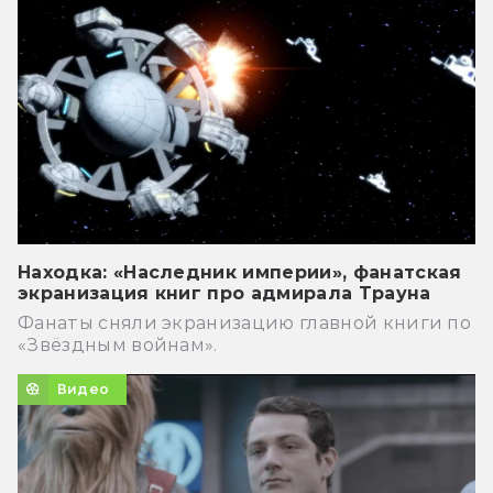
Находка: «Наследник империи», фанатская
экранизация книг про адмирала Трауна
Фанаты сняли экранизацию главной книги по
«Звёздным войнам».
Видео