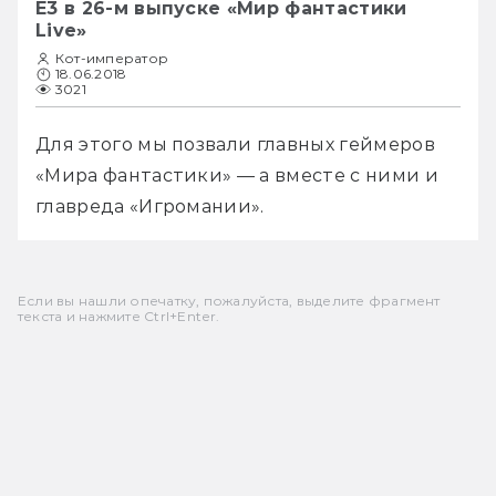
E3 в 26-м выпуске «Мир фантастики
Live»
Кот-император
18.06.2018
3021
Для этого мы позвали главных геймеров 
«Мира фантастики» — а вместе с ними и 
главреда «Игромании». 
Если вы нашли опечатку, пожалуйста, выделите фрагмент
текста и нажмите Ctrl+Enter.