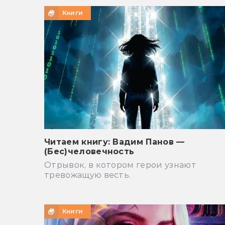
Книги
Читаем книгу: Вадим Панов —
(Бес)человечность
Отрывок, в котором герои узнают
тревожащую весть.
Книги