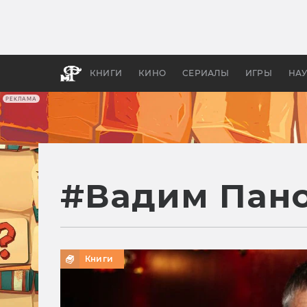
Какие
авгус
апока
детск
КНИГИ
КИНО
СЕРИАЛЫ
ИГРЫ
НА
РЕКЛАМА
#
Вадим Пан
Книги