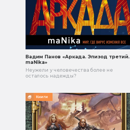
Вадим Панов «Аркада. Эпизод третий.
maNika»
Неужели у человечества более не
осталось надежды?
Книги