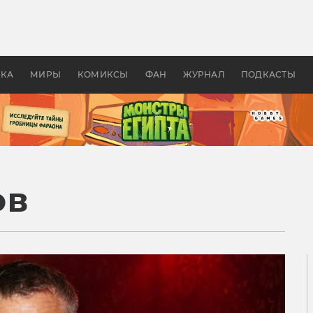
 фильмы смотреть в
Как создавались «Страшил
те 2026? В мире —
фильм, без которого не б
липсис, в России —
бы «Властелина колец»
ие комедии
УКА
МИРЫ
КОМИКСЫ
ФАН
ЖУРНАЛ
ПОДКАСТЫ
ов