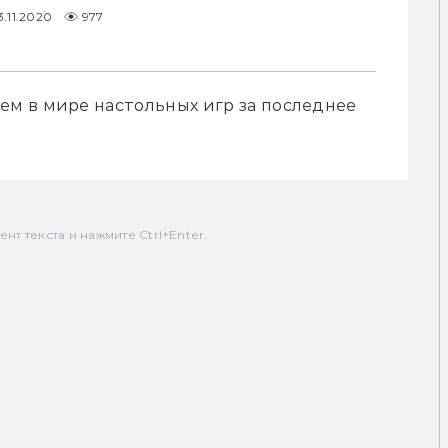
3.11.2020
977
 в мире настольных игр за последнее 
т текста и нажмите Ctrl+Enter.