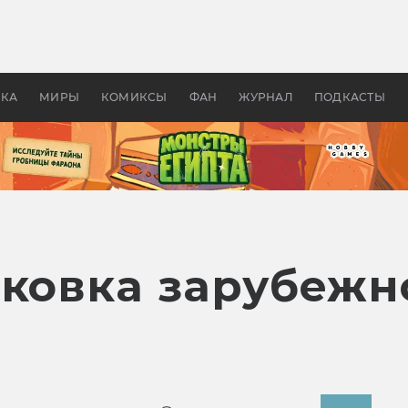
 фильмы смотреть в
Как создавались «Страшил
те 2026? В мире —
фильм, без которого не б
липсис, в России —
бы «Властелина колец»
ие комедии
УКА
МИРЫ
КОМИКСЫ
ФАН
ЖУРНАЛ
ПОДКАСТЫ
аковка зарубежн