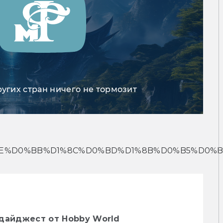
ругих стран ничего не тормозит
E%D0%BB%D1%8C%D0%BD%D1%8B%D0%B5%D0%B
 дайджест от Hobby World