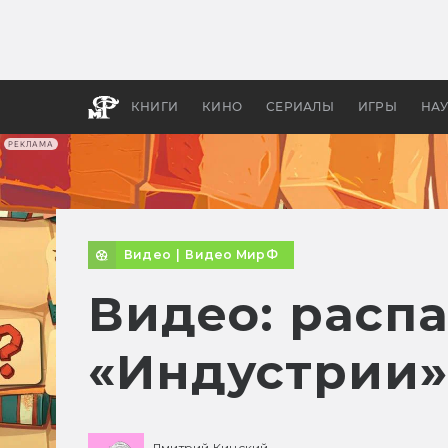
Какие
авгус
апока
детск
КНИГИ
КИНО
СЕРИАЛЫ
ИГРЫ
НА
РЕКЛАМА
Видео
|
Видео МирФ
Видео: расп
«Индустрии»
Дмитрий Кинский