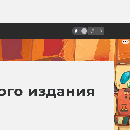
ы»:
ыло
Как на студии разгромили
первый сценарий «Матрицы»
ого издания