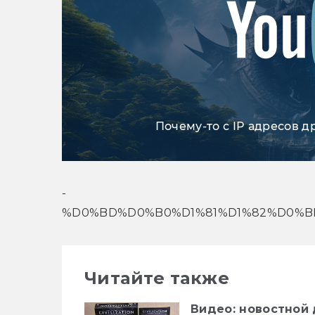
Почему-то с IP адресов д
-
%D0%BD%D0%B0%D1%81%D1%82%D0%B
Читайте также
Видео: новостной