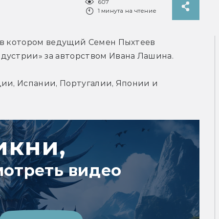
607
1 минута на чтение
 в котором ведущий Семен Пыхтеев 
дустрии» за авторством Ивана Лашина.
ии, Испании, Португалии, Японии и 
икни,
мотреть видео