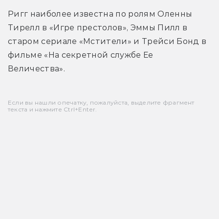
Ригг наиболее известна по ролям Оленны 
Тирелл в «Игре престолов», Эммы Пилл в 
старом сериале «Мстители» и Трейси Бонд в 
фильме «На секретной службе Ее 
Величества».
Если вы нашли опечатку, пожалуйста, выделите фрагмент
текста и нажмите Ctrl+Enter.