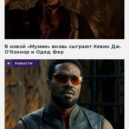
В новой «Мумии» вновь сыграют Кевин Дж.
О’Коннор и Одед Фер
Новости