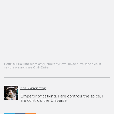
Если вы нашли опечатку, пожалуйста, выделите фрагмент
текста и нажмите Ctrl+Enter.
Кот-император
Emperor of catkind. I are controls the spice, I
are controls the Universe.