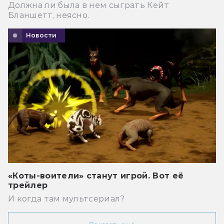
Должна ли была в нем сыграть Кейт
Бланшетт, неясно.
Новости
«Коты-воители» станут игрой. Вот её
трейлер
И когда там мультсериал?