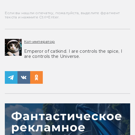
Если вы нашли опечатку, пожалуйста, выделите фрагмент
текста и нажмите Ctrl+Enter.
Кот-император
Emperor of catkind. I are controls the spice, I
are controls the Universe.