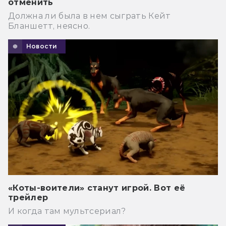
отменить
Должна ли была в нем сыграть Кейт
Бланшетт, неясно.
Новости
«Коты-воители» станут игрой. Вот её
трейлер
И когда там мультсериал?