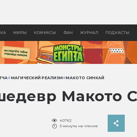
оздавались «Страшилы»:
«Одиссея» Нолана: что эт
, без которого не было
фильм сделал с Гомером и
ластелина колец»
Древней Грецией
УКА
МИРЫ
КОМИКСЫ
ФАН
ЖУРНАЛ
ПОДКАСТЫ
ТЧА
#
МАГИЧЕСКИЙ РЕАЛИЗМ
#
МАКОТО СИНКАЙ
 шедевр Макото 
40762
3 минуты на чтение