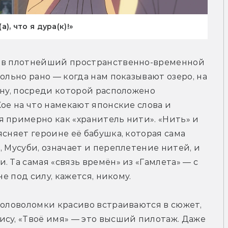
), что я дура(к)!»
я в плотнейший пространственно-временной 
ольно рано — когда нам показывают озеро, на 
ину, посреди которой расположено 
ое на что намекают японские слова и 
 примерно как «хранитель нити». «Нить» и 
сняет героине её бабушка, которая сама 
 Мусуби, означает и переплетение нитей, и 
 Та самая «связь времён» из «Гамлета» — с 
не под силу, кажется, никому.
головоломки красиво встраиваются в сюжет, 
су, «Твоё имя» — это высший пилотаж. Даже 