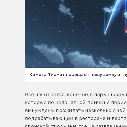
Комета Тиамат посещает нашу земную глу
Всё начинается, конечно, с пары школьн
которые по непонятной причине период
вынуждены проживать несколько дней в
подрабатывающий в ресторане и вертящи
японской глухомани, где из развлечени