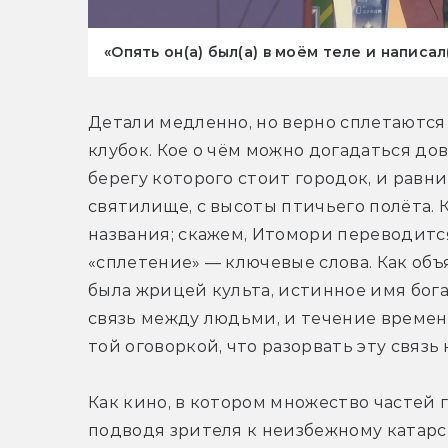
«Опять он(а) был(а) в моём теле и написал(а
Детали медленно, но верно сплетаютс
клубок. Кое о чём можно догадаться дов
берегу которого стоит городок, и равн
святилище, с высоты птичьего полёта. К
названия; скажем, Итомори переводится
«сплетение» — ключевые слова. Как объя
была жрицей культа, истинное имя бога,
связь между людьми, и течение времени.
той оговоркой, что разорвать эту связь 
Как кино, в котором множество частей 
подводя зрителя к неизбежному катарси