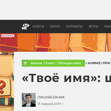
Как с
фильм
бы «В
КНИГИ
КИНО
СЕРИАЛЫ
ИГРЫ
НА
РЕКЛАМА
Аниме
|
Кино
|
Обзоры кино
#
АНИМЕ
#
ПРИ
«Твоё имя»:
Николай Караев
13 января 2017 г.