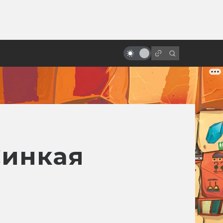
от
Motion capture как искусство.
История и печаль «цифрового
актёрства»
Синкая