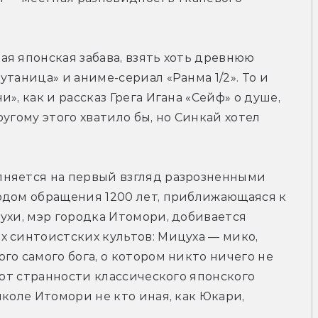
я японская забава, взять хоть древнюю 
таница» и аниме-сериал «Ранма 1/2». То и 
, как и рассказ Грега Игана «Сейф» о душе, 
угому этого хватило бы, но Синкай хотел 
няется на первый взгляд разрозненными 
одом обращения 1200 лет, приближающаяся к 
ухи, мэр городка Итомори, добивается 
 синтоистских культов: Мицуха — мико, 
о самого бога, о котором никто ничего не 
Вот странности классического японского 
коле Итомори не кто иная, как Юкари, 