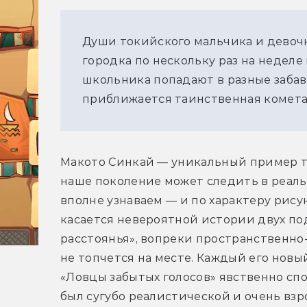
Души токийского мальчика и девоч
городка по нескольку раз на неделе
школьника попадают в разные забав
приближается таинственная комета
Макото Синкай — уникальный пример тв
наше поколение может следить в реаль
вполне узнаваем — и по характеру рисун
касается невероятной истории двух под
расстоянья», вопреки пространственно-
не топчется на месте. Каждый его новы
«Ловцы забытых голосов» явственно спо
был сугубо реалистической и очень вз