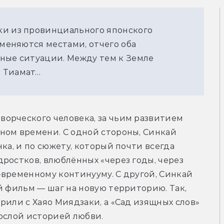
ки из провинциального японского
 меняются местами, отчего оба
ные ситуации. Между тем к Земле
 Тиамат…
орческого человека, за чьим развитием 
ном времени. С одной стороны, Синкай 
ка, и по сюжету, который почти всегда 
ростков, влюблённых «через годы, через 
временному континууму. С другой, Синкай 
й фильм — шаг на новую территорию. Так, 
рили с Хаяо Миядзаки, а «Сад изящных слов» 
рослой историей любви.