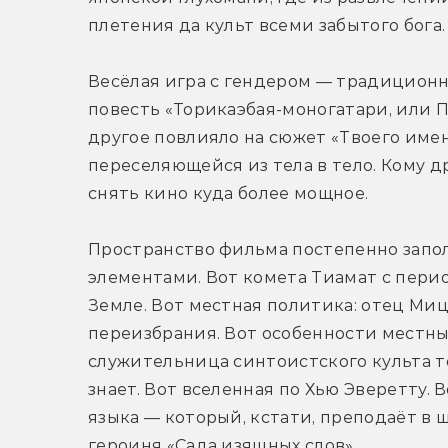
плетения да культ всеми забытого бога.
Весёлая игра с гендером — традиционна
повесть «Торикаэбая-моногатари, или Пу
другое повлияло на сюжет «Твоего имени»
переселяющейся из тела в тело. Кому др
снять кино куда более мощное.
Пространство фильма постепенно запол
элементами. Вот комета Тиамат с пери
Земле. Вот местная политика: отец Миц
переизбрания. Вот особенности местных
служительница синтоистского культа тог
знает. Вот вселенная по Хью Эверетту. 
языка — который, кстати, преподаёт в ш
героиня «Сада изящных слов».