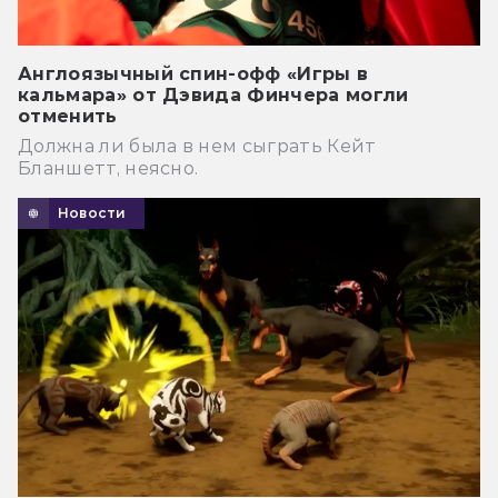
Англоязычный спин-офф «Игры в
кальмара» от Дэвида Финчера могли
отменить
Должна ли была в нем сыграть Кейт
Бланшетт, неясно.
Новости