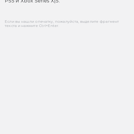
PS5 и Xbox Series X|S.
Если вы нашли опечатку, пожалуйста, выделите фрагмент
текста и нажмите Ctrl+Enter.