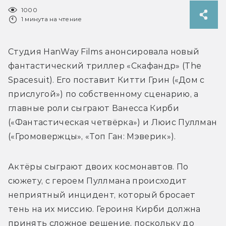
1000
1 минута на чтение
Студия HanWay Films анонсировала новый 
фантастический триллер «Скафандр» (The 
Spacesuit). Его поставит Китти Грин («Дом с 
прислугой») по собственному сценарию, а 
главные роли сыграют Ванесса Кирби 
(«Фантастическая четвёрка») и Люис Пуллман 
Актёры сыграют двоих космонавтов. По 
сюжету, с героем Пуллмана происходит 
неприятный инцидент, который бросает 
тень на их миссию. Героиня Кирби должна 
принять сложное решение, поскольку до 