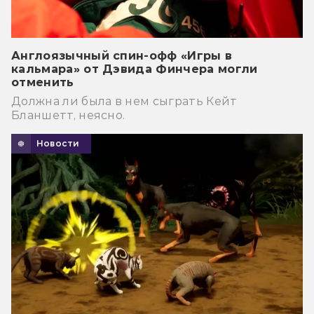
Англоязычный спин-офф «Игры в
кальмара» от Дэвида Финчера могли
отменить
Должна ли была в нем сыграть Кейт
Бланшетт, неясно.
Новости