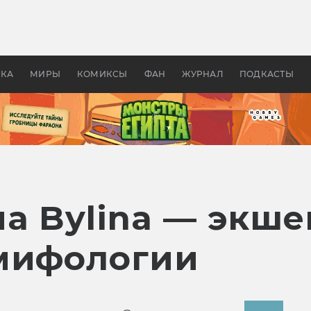
 фильмы смотреть в
Как создавались «Страшил
те 2026? В мире —
фильм, без которого не б
липсис, в России —
бы «Властелина колец»
ие комедии
УКА
МИРЫ
КОМИКСЫ
ФАН
ЖУРНАЛ
ПОДКАСТЫ
а Bylina — экше
мифологии