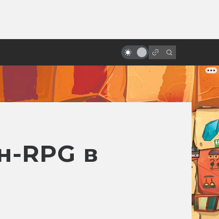
ы»:
ыло
Как изображают невесомость в
кино
н-RPG в