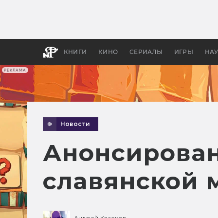
Какие
авгус
апока
детск
КНИГИ
КИНО
СЕРИАЛЫ
ИГРЫ
НА
РЕКЛАМА
Новости
Анонсирован
славянской 
Андрей Квасков