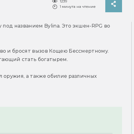
1239
1 минута на чтение
 под названием Bylina. Это экшен-RPG во 
во и бросят вызов Кощею Бессмертному. 
тающий стать богатырем.
 оружия, а также обилие различных 