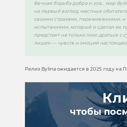
Вечная борьба добра и зла… мир Byli
на первый взгляд, местные обитател
своими страхами, переживаниями, и 
испытаниями, который и сделал их тем
предстоит не только лихо драться с су
лишен — чувств и эмоций настоящей
Релиз 
Bylina
 ожидается 
в 2025 году на ПК
Кл
чтобы пос