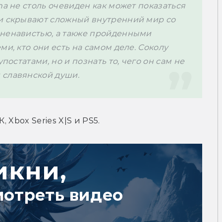
na не столь очевиден как может показаться 
и скрывают сложный внутренний мир со 
ненавистью, а также пройденными 
и, кто они есть на самом деле. Соколу 
постатами, но и познать то, чего он сам не 
 славянской души.
, Xbox Series X|S и PS5.
икни,
мотреть видео