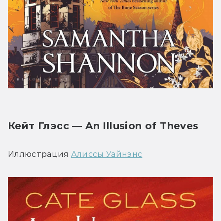
Кейт Глэсс — An Illusion of Theves
Иллюстрация 
Алиcсы Уайнэнс