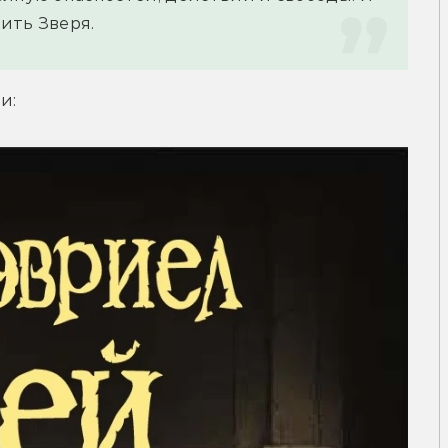
ить Зверя.
и: