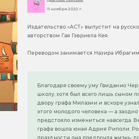
11 ноября 2020 г.
Издательство «АСТ» выпустит на русско
авторством Гая Гэвриела Кея.
Переводом занимается Назира Ибрагим
Благодаря своему уму Гвиданио Черр
школу, хотя был всего лишь сыном по
двору графа Милазии и вскоре узнал
этого молодого человека — а заодно
предстояло измениться навсегда. Ве
графа вошла юная Адрия Риполи. Ро
праздности она предпочла жизнь, по