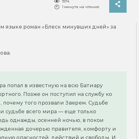
1574
1 минута на чтение
м языке роман «Блеск минувших дней» за 
ова.
а попал в известную на всю Батиару 
ртного. Позже он поступил на службу ко 
, почему того прозвали Зверем. Судьбе 
 и судьбе всего мира — еще только 
дь однажды, осенней ночью, в покои 
жденная дочерью правителя, комфорту и 
лную опасностей, действий и свободы. И 