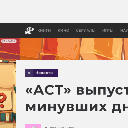
Какие
авгус
апока
детск
КНИГИ
КИНО
СЕРИАЛЫ
ИГРЫ
НА
РЕКЛАМА
Новости
«АСТ» выпуст
минувших дн
Дмитрий Кинский