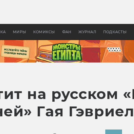
 фильмы смотреть в
Как создавались «Страшил
те 2026? В мире —
фильм, без которого не б
липсис, в России —
бы «Властелина колец»
ие комедии
УКА
МИРЫ
КОМИКСЫ
ФАН
ЖУРНАЛ
ПОДКАСТЫ
ит на русском 
ей» Гая Гэвриел