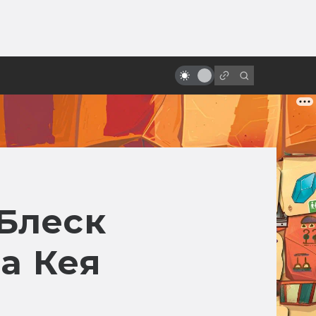
ы»:
ыло
Классика ужасов студии
Universal
«Блеск
а Кея