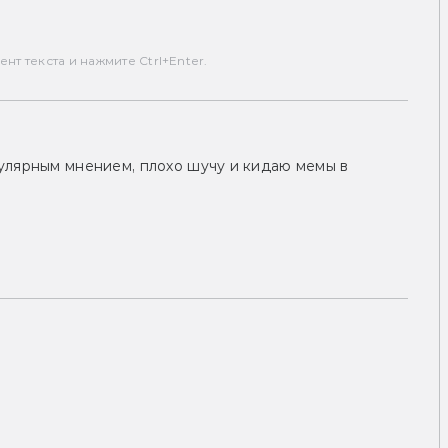
т текста и нажмите Ctrl+Enter.
улярным мнением, плохо шучу и кидаю мемы в