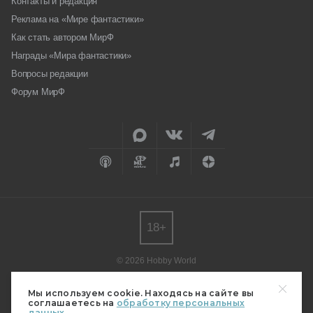
Контакты и редакция
Реклама на «Мире фантастики»
Как стать автором МирФ
Награды «Мира фантастики»
Вопросы редакции
Форум МирФ
18+
© 2026 Hobby World
Любое использование материалов допускается только с согласия
редакции.
Мы используем cookie. Находясь на сайте вы
соглашаетесь на
обработку персональных
Мнение авторов может не совпадать с мнением редакции.
данных.