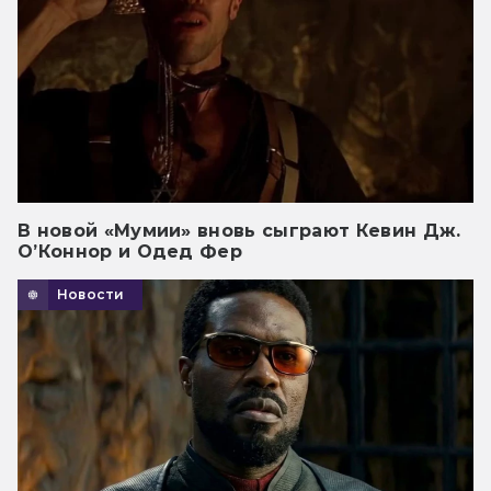
В новой «Мумии» вновь сыграют Кевин Дж.
О’Коннор и Одед Фер
Новости