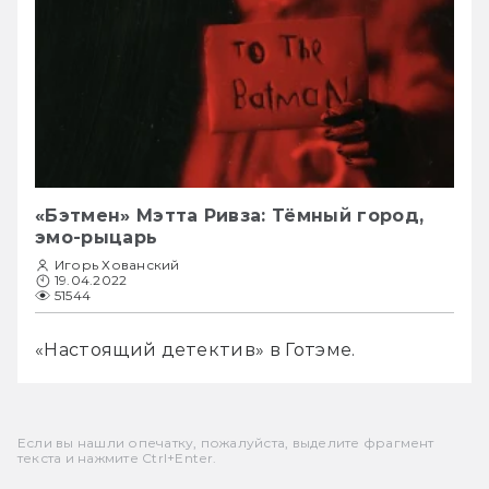
«Бэтмен» Мэтта Ривза: Тёмный город,
эмо-рыцарь
Игорь Хованский
19.04.2022
51544
«Настоящий детектив» в Готэме.
Если вы нашли опечатку, пожалуйста, выделите фрагмент
текста и нажмите Ctrl+Enter.