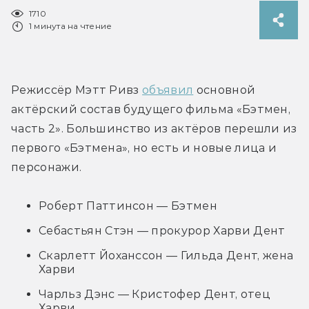
1710
1 минута на чтение
Режиссёр Мэтт Ривз 
объявил
 основной 
актёрский состав будущего фильма «Бэтмен, 
часть 2». Большинство из актёров перешли из 
первого «Бэтмена», но есть и новые лица и 
персонажи.
Роберт Паттинсон — Бэтмен
Себастьян Стэн — прокурор Харви Дент
Скарлетт Йоханссон — Гильда Дент, жена
Харви
Чарльз Дэнс — Кристофер Дент, отец
Харви