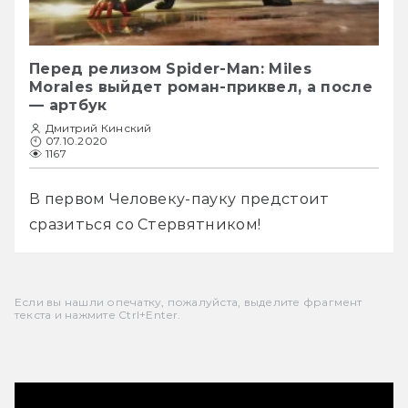
Перед релизом Spider-Man: Miles
Morales выйдет роман-приквел, а после
— артбук
Дмитрий Кинский
07.10.2020
1167
В первом Человеку-пауку предстоит 
сразиться со Стервятником!
Если вы нашли опечатку, пожалуйста, выделите фрагмент
текста и нажмите Ctrl+Enter.