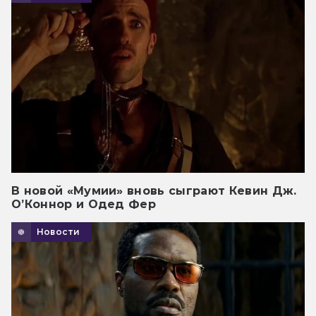
В новой «Мумии» вновь сыграют Кевин Дж.
О’Коннор и Одед Фер
Новости