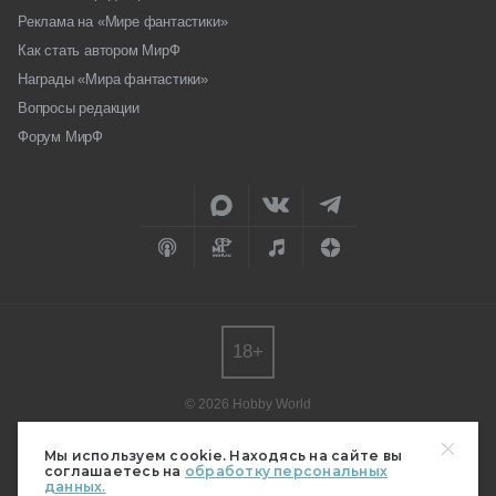
Реклама на «Мире фантастики»
Как стать автором МирФ
Награды «Мира фантастики»
Вопросы редакции
Форум МирФ
18+
© 2026 Hobby World
Любое использование материалов допускается только с согласия
редакции.
Мы используем cookie. Находясь на сайте вы
соглашаетесь на
обработку персональных
Мнение авторов может не совпадать с мнением редакции.
данных.
Свидетельство о регистрации СМИ серия Эл № ФС77-82485