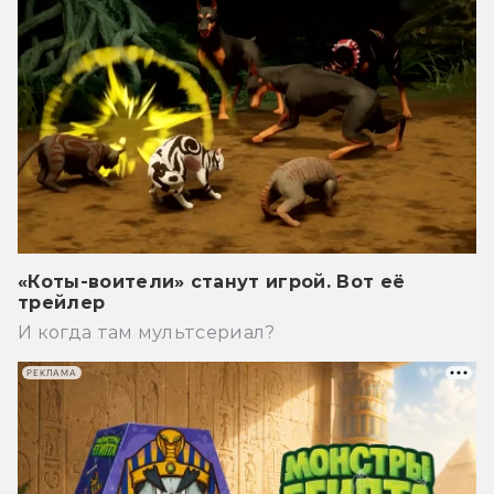
«Коты-воители» станут игрой. Вот её
трейлер
И когда там мультсериал?
РЕКЛАМА