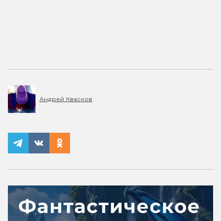
Андрей Квасков