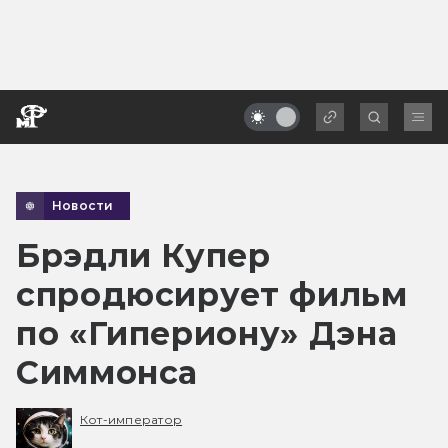
Новости
Брэдли Купер
спродюсирует фильм
по «Гипериону» Дэна
Симмонса
Кот-император