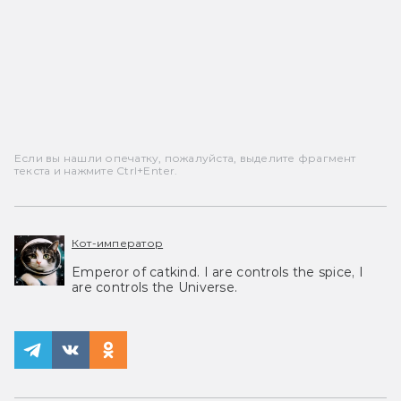
Если вы нашли опечатку, пожалуйста, выделите фрагмент
текста и нажмите Ctrl+Enter.
Кот-император
Emperor of catkind. I are controls the spice, I
are controls the Universe.