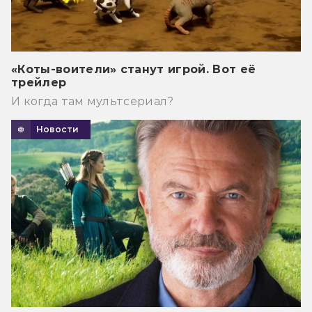
«Коты-воители» станут игрой. Вот её
трейлер
И когда там мультсериал?
Новости