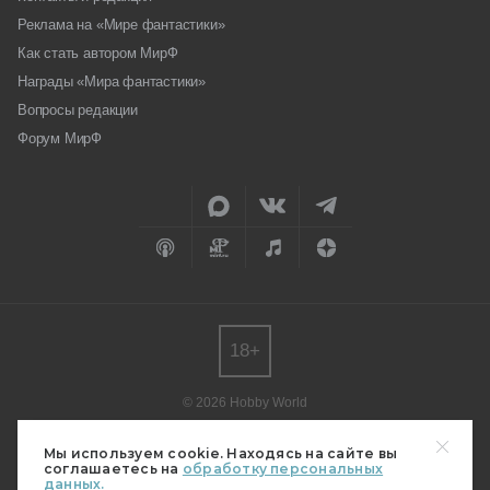
Реклама на «Мире фантастики»
Как стать автором МирФ
Награды «Мира фантастики»
Вопросы редакции
Форум МирФ
18+
© 2026 Hobby World
Любое использование материалов допускается только с согласия
редакции.
Мы используем cookie. Находясь на сайте вы
соглашаетесь на
обработку персональных
Мнение авторов может не совпадать с мнением редакции.
данных.