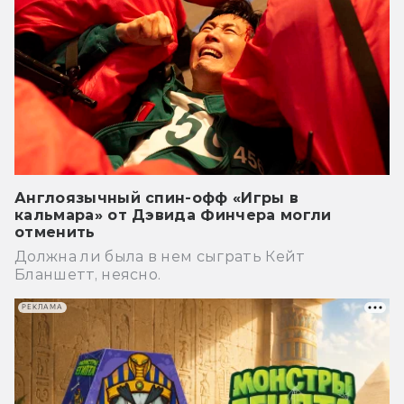
Англоязычный спин-офф «Игры в
кальмара» от Дэвида Финчера могли
отменить
Должна ли была в нем сыграть Кейт
Бланшетт, неясно.
РЕКЛАМА