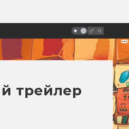
от
Питер Джексон: король трэша и
мёртвых девочек
й трейлер