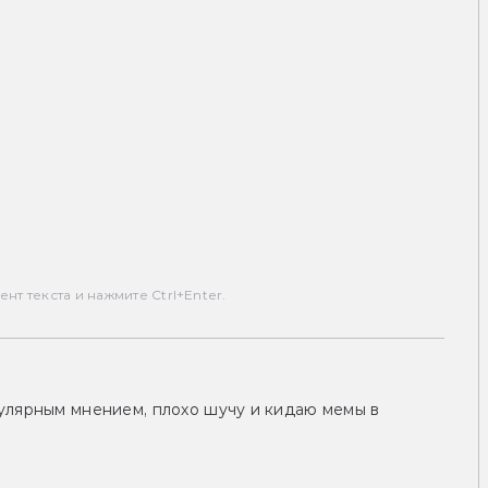
т текста и нажмите Ctrl+Enter.
улярным мнением, плохо шучу и кидаю мемы в