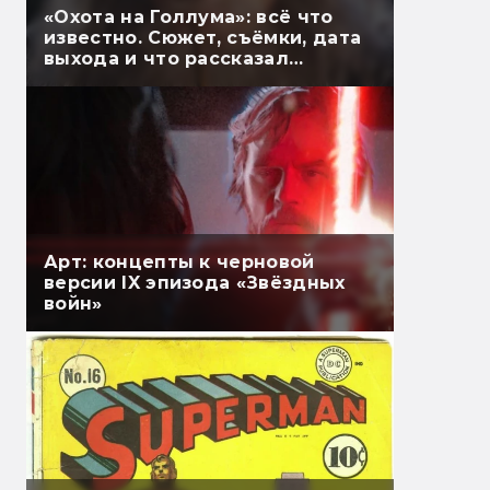
«Охота на Голлума»: всё что
известно. Сюжет, съёмки, дата
выхода и что рассказал
Гэндальф
Арт: концепты к черновой
версии IX эпизода «Звёздных
войн»