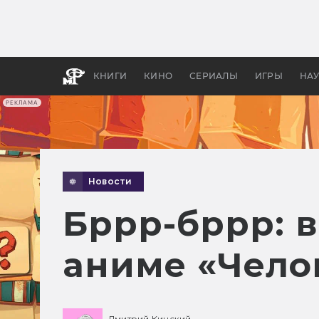
Как с
фильм
бы «В
КНИГИ
КИНО
СЕРИАЛЫ
ИГРЫ
НА
РЕКЛАМА
Новости
Бррр-бррр: 
аниме «Чело
Дмитрий Кинский