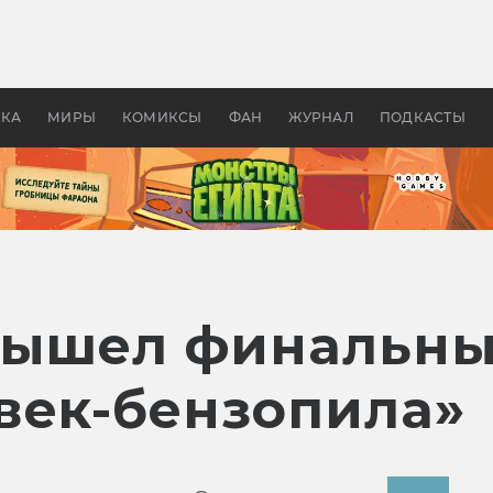
оздавались «Страшилы»:
«Одиссея» Нолана: что эт
, без которого не было
фильм сделал с Гомером и
ластелина колец»
Древней Грецией
УКА
МИРЫ
КОМИКСЫ
ФАН
ЖУРНАЛ
ПОДКАСТЫ
вышел финальны
век-бензопила»