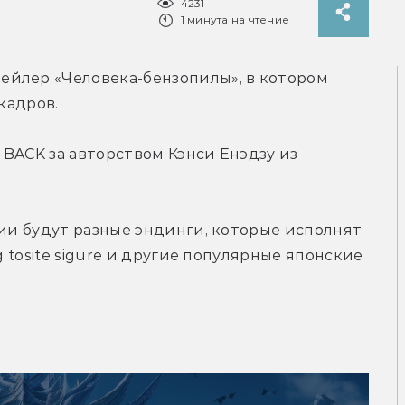
4231
1 минута на чтение
йлер «Человека-бензопилы», в котором 
 кадров.
 BACK за авторством Кэнси Ёнэдзу из 
рии будут разные эндинги, которые исполнят 
g tosite sigure и другие популярные японские 