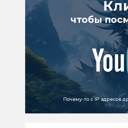
Кл
чтобы пос
Почему-то с IP адресов д