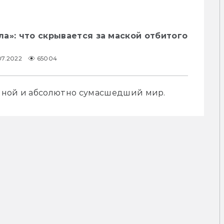
а»: что скрывается за маской отбитого
07.2022
65004
шной и абсолютно сумасшедший мир.