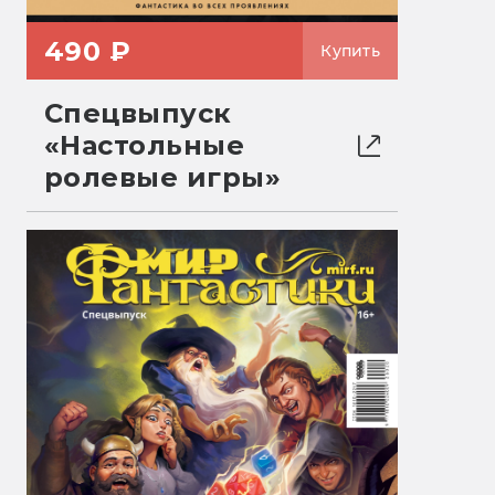
490 ₽
Купить
Спецвыпуск
«Настольные
ролевые игры»