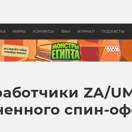
оздавались «Страшилы»:
«Одиссея» Нолана: что эт
, без которого не было
фильм сделал с Гомером и
ластелина колец»
Древней Грецией
УКА
МИРЫ
КОМИКСЫ
ФАН
ЖУРНАЛ
ПОДКАСТЫ
аботчики ZA/U
ненного спин-оф