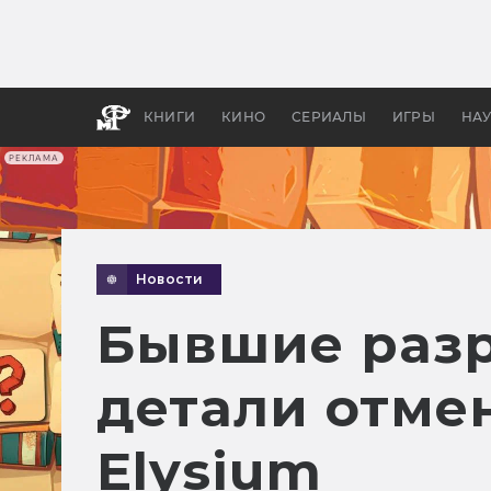
Как с
фильм
бы «В
КНИГИ
КИНО
СЕРИАЛЫ
ИГРЫ
НА
РЕКЛАМА
Новости
Бывшие разр
детали отме
Elysium