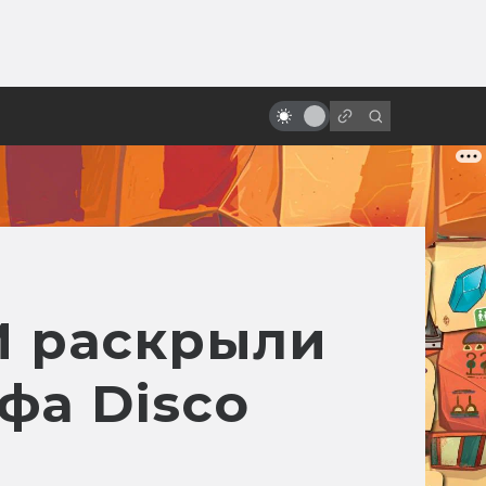
от
За что мы любим Роберта Дауни-
младшего
M раскрыли
фа Disco