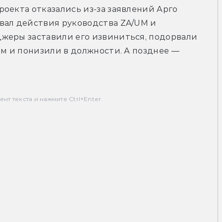
оекта отказались из-за заявлений Арго 
вал действия руководства ZA/UM и 
жеры заставили его извиниться, подорвали 
ым и понизили в должности. А позднее — 
т текста и нажмите Ctrl+Enter.