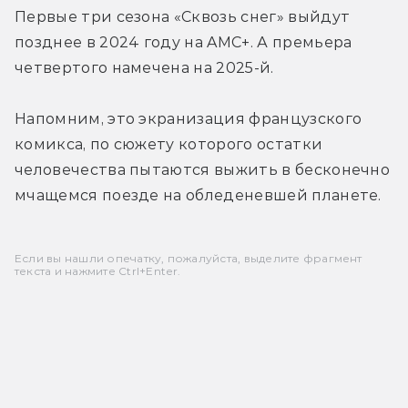
Первые три сезона «Сквозь снег» выйдут 
позднее в 2024 году на AMC+. А премьера 
четвертого намечена на 2025-й.
Напомним, это экранизация французского 
комикса, по сюжету которого остатки 
человечества пытаются выжить в бесконечно 
мчащемся поезде на обледеневшей планете.
Если вы нашли опечатку, пожалуйста, выделите фрагмент
текста и нажмите Ctrl+Enter.