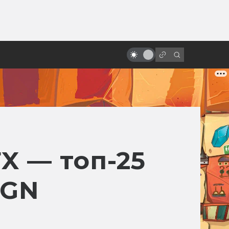
от
Гигер и сотворение «Чужого»
FX — топ-25
IGN