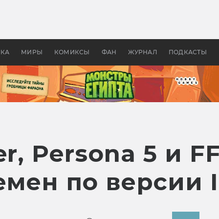
оздавались «Страшилы»:
«Одиссея» Нолана: что эт
, без которого не было
фильм сделал с Гомером и
ластелина колец»
Древней Грецией
УКА
МИРЫ
КОМИКСЫ
ФАН
ЖУРНАЛ
ПОДКАСТЫ
r, Persona 5 и F
емен по версии 