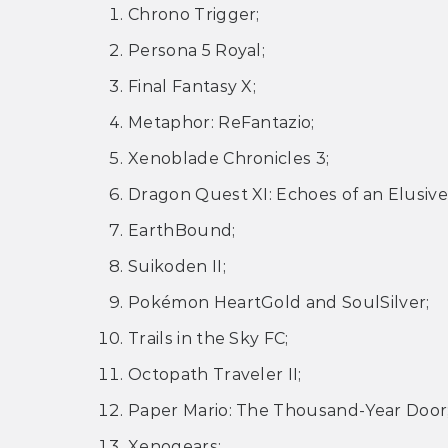
Chrono Trigger;
Persona 5 Royal;
Final Fantasy X;
Metaphor: ReFantazio;
Xenoblade Chronicles 3;
Dragon Quest XI: Echoes of an Elusive
EarthBound;
Suikoden II;
Pokémon HeartGold and SoulSilver;
Trails in the Sky FC;
Octopath Traveler II;
Paper Mario: The Thousand-Year Door
Xenogears;