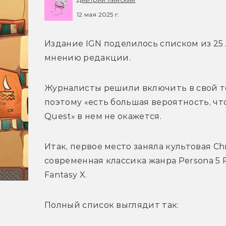
12 мая 2025 г.
Издание IGN поделилось списком из 25 
мнению редакции.
Журналисты решили включить в свой то
поэтому «есть большая вероятность, что
Quest» в нем не окажется.
Итак, первое место заняла культовая Chr
современная классика жанра Persona 5 Ro
Fantasy X.
Полный список выглядит так: