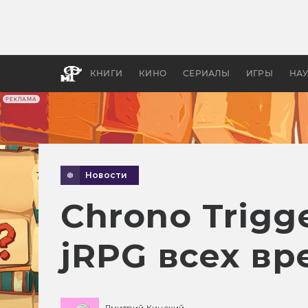
Как с
фильм
бы «В
КНИГИ
КИНО
СЕРИАЛЫ
ИГРЫ
НА
РЕКЛАМА
Новости
Chrono Trigge
jRPG всех вр
Дмитрий Кинский