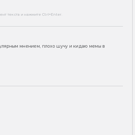
т текста и нажмите Ctrl+Enter.
улярным мнением, плохо шучу и кидаю мемы в