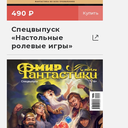
490 ₽
Купить
Спецвыпуск
«Настольные
ролевые игры»