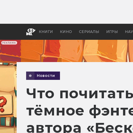
Какие
авгус
апока
детск
КНИГИ
КИНО
СЕРИАЛЫ
ИГРЫ
НА
РЕКЛАМА
Новости
Что почитать
тёмное фэнт
автора «Бес