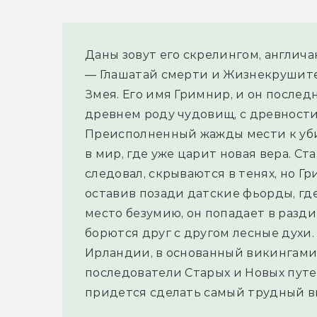
Даны зовут его скрелингом, англича
— Глашатай смерти и Жизнекрушител
Змея. Его имя Гримнир, и он послед
древнем роду чудовищ, с древности
Преисполненный жажды мести к убий
в мир, где уже царит новая вера. Ст
следовал, скрываются в тенях, но Г
оставив позади датские фьорды, гд
место безумию, он попадает в разди
борются друг с другом лесные духи.
Ирландии, в основанный викингами Д
последователи Старых и Новых путей,
придется сделать самый трудный в