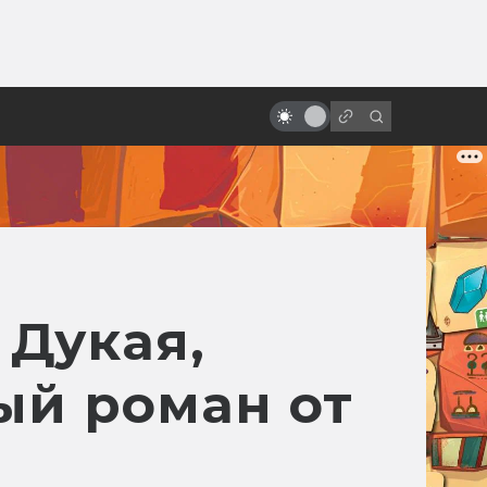
ы»:
ыло
Экранизации Толкина, забытые и
неснятые
 Дукая,
ый роман от