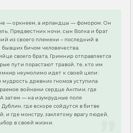
не — оркнеем, а ирландцы — фомором. Он 
ь, Предвестник ночи, сын Волка и брат 
ний из своего племени – последний в 
 бывших бичом человечества.
це своего брата, Гримнир отправляется 
арые пути порастают травой, те, кто им 
римнир неумолимо идет к своей цели: 
е мудрость древних гномов уступила 
раемое войнами сердце Англии, где 
 А затем — на изумрудные поля 
ублин, где вскоре сойдутся в битве 
 и где монстру, заклятому врагу людей, 
ыбор в своей жизни.