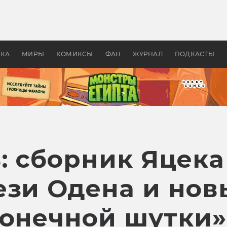
 фильмы смотреть в
Как создавались «Страшил
те 2026? В мире —
фильм, без которого не б
липсис, в России —
бы «Властелина колец»
ие комедии
УКА
МИРЫ
КОМИКСЫ
ФАН
ЖУРНАЛ
ПОДКАСТЫ
: сборник Яцека
ези Одена и нов
конечной шутки»