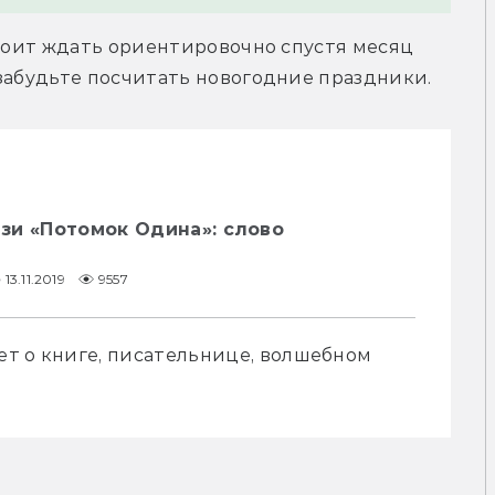
стоит ждать ориентировочно спустя месяц 
 забудьте посчитать новогодние праздники.
зи «Потомок Одина»: слово
13.11.2019
9557
т о книге, писательнице, волшебном 