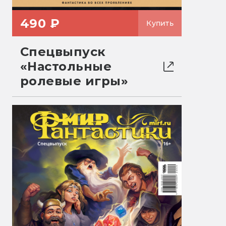
490 ₽
Купить
Спецвыпуск
«Настольные
ролевые игры»