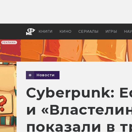
Как с
фильм
бы «В
КНИГИ
КИНО
СЕРИАЛЫ
ИГРЫ
НА
РЕКЛАМА
Новости
Cyberpunk: E
и «Властели
показали в 