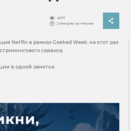
4777
2 минуты на чтение
я Netflix в рамках Geeked Week, на этот раз 
стримингового сервиса.
ции в одной заметке.
икни,