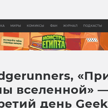
оздавались «Страшилы»:
«Одиссея» Нолана: что эт
, без которого не было
фильм сделал с Гомером и
ластелина колец»
Древней Грецией
УКА
МИРЫ
КОМИКСЫ
ФАН
ЖУРНАЛ
ПОДКАСТЫ
dgerunners, «Пр
ны вселенной» —
третий день Gee