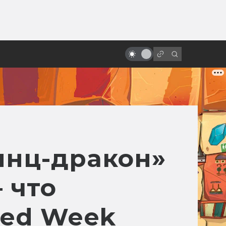
от
Фильмы на Хэллоуин: топ-10
инц-дракон»
 что
ked Week