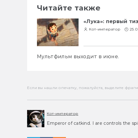
Читайте также
«Лука»: первый ти
Кот-император
25.0
Мультфильм выходит в июне.
Если вы нашли опечатку, пожалуйста, выделите фрагмен
Кот-император
Emperor of catkind. I are controls the spi