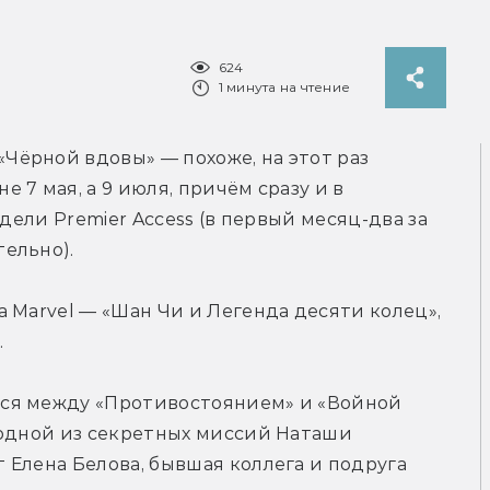
624
1 минута на чтение
Чёрной вдовы» — похоже, на этот раз 
7 мая, а 9 июля, причём сразу и в 
дели Premier Access (в первый месяц-два за 
ельно).
 Marvel — «Шан Чи и Легенда десяти колец», 
.
ся между «Противостоянием» и «Войной 
 одной из секретных миссий Наташи 
Елена Белова, бывшая коллега и подруга 