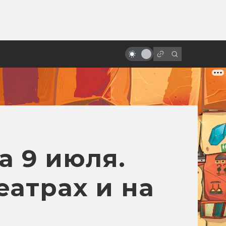
от
«Бегущий по лезвию»: история
великого фильма, который
никто не понял
а 9 июля.
еатрах и на