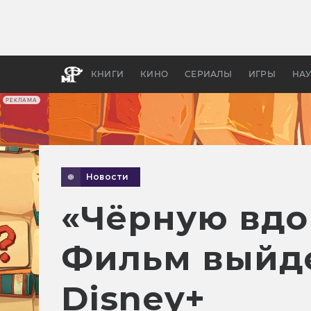
Как с
фильм
бы «В
КНИГИ
КИНО
СЕРИАЛЫ
ИГРЫ
НА
РЕКЛАМА
Новости
«Чёрную вдо
Фильм выйде
Disney+