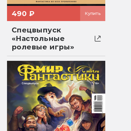
490 ₽
Купить
Спецвыпуск
«Настольные
ролевые игры»