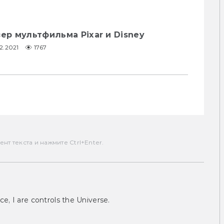
зер мультфильма Pixar и Disney
2.2021
1767
т текста и нажмите Ctrl+Enter.
ce, I are controls the Universe.