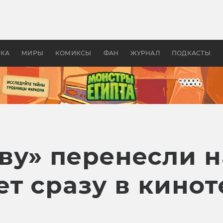
оздавались «Страшилы»:
«Одиссея» Нолана: что эт
, без которого не было
фильм сделал с Гомером и
ластелина колец»
Древней Грецией
УКА
МИРЫ
КОМИКСЫ
ФАН
ЖУРНАЛ
ПОДКАСТЫ
ву» перенесли н
т сразу в кинот