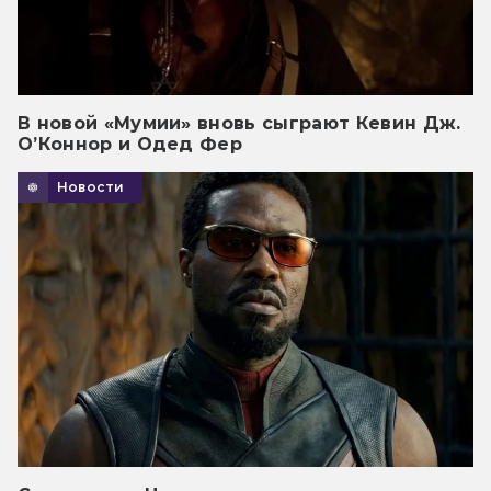
В новой «Мумии» вновь сыграют Кевин Дж.
О’Коннор и Одед Фер
Новости