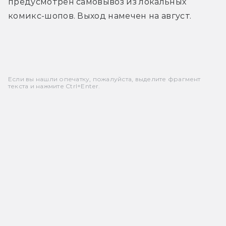
предусмотрен самовывоз из локальных 
комикс-шопов. Выход намечен на август.
Если вы нашли опечатку, пожалуйста, выделите фрагмент
текста и нажмите Ctrl+Enter.