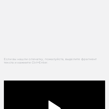
Если вы нашли опечатку, пожалуйста, выделите фрагмент
текста и нажмите Ctrl+Enter.