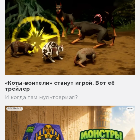
«Коты-воители» станут игрой. Вот её
трейлер
И когда там мультсериал?
РЕКЛАМА