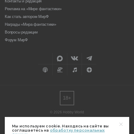
Контакты и редакция
Реклама на «Мире фантастики»
Как стать автором МирФ
Награды «Мира фантастики»
Вопросы редакции
Форум МирФ
18+
© 2026 Hobby World
Любое использование материалов допускается только с согласия
редакции.
Мы используем cookie. Находясь на сайте вы
соглашаетесь на
обработку персональных
Мнение авторов может не совпадать с мнением редакции.