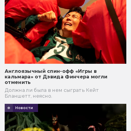
Англоязычный спин-офф «Игры в
кальмара» от Дэвида Финчера могли
отменить
Должна ли была в нем сыграть Кейт
Бланшетт, неясно.
Новости