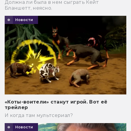
Должна ли была в нем сыграть Кейт
Бланшетт, неясно.
Новости
«Коты-воители» станут игрой. Вот её
трейлер
И когда там мультсериал?
Новости