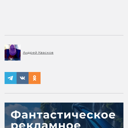
Андрей Квасков