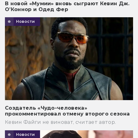
В новой «Мумии» вновь сыграют Кевин Дж.
О’Коннор и Одед Фер
Новости
Создатель «Чудо-человека»
прокомментировал отмену второго сезона
Кевин Файги не виноват, считает автор.
Новости