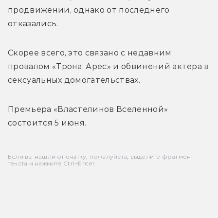
продвижении, однако от последнего 
отказались.
Скорее всего, это связано с недавним 
провалом «Трона: Арес» и обвинений актера в 
сексуальных домогательствах.
Премьера 
«Властелинов Вселенной» 
состоится 5 июня.
Если вы нашли опечатку, пожалуйста, выделите фрагмент
текста и нажмите Ctrl+Enter.