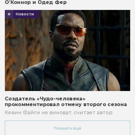
О’Коннор и Одед Фер
Новости
Создатель «Чудо-человека»
прокомментировал отмену второго сезона
Кевин Файги не виноват, считает автор.
Показать ещё