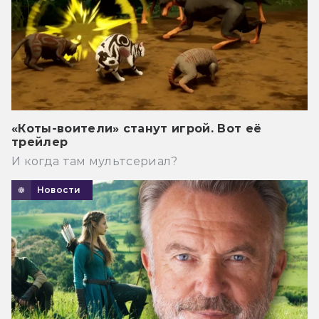
«Коты-воители» станут игрой. Вот её
трейлер
И когда там мультсериал?
Новости